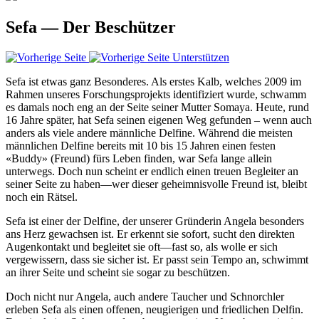
Sefa — Der Beschützer
Unterstützen
Sefa ist etwas ganz Besonderes. Als erstes Kalb, welches 2009 im
Rahmen unseres Forschungsprojekts identifiziert wurde, schwamm
es damals noch eng an der Seite seiner Mutter Somaya. Heute, rund
16 Jahre später, hat Sefa seinen eigenen Weg gefunden – wenn auch
anders als viele andere männliche Delfine. Während die meisten
männlichen Delfine bereits mit 10 bis 15 Jahren einen festen
«Buddy» (Freund) fürs Leben finden, war Sefa lange allein
unterwegs. Doch nun scheint er endlich einen treuen Begleiter an
seiner Seite zu haben—wer dieser geheimnisvolle Freund ist, bleibt
noch ein Rätsel.
Sefa ist einer der Delfine, der unserer Gründerin Angela besonders
ans Herz gewachsen ist. Er erkennt sie sofort, sucht den direkten
Augenkontakt und begleitet sie oft—fast so, als wolle er sich
vergewissern, dass sie sicher ist. Er passt sein Tempo an, schwimmt
an ihrer Seite und scheint sie sogar zu beschützen.
Doch nicht nur Angela, auch andere Taucher und Schnorchler
erleben Sefa als einen offenen, neugierigen und friedlichen Delfin.